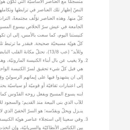
منسجمًا مع العناصر الأساسيّة التي تُكوّن هويّ
النصّ إظهار تلك العناصر في ترابطها وتكامله
كلّ منها. وهذه العناصر تؤلّف مجتمعةً، التر
الجامعة في عيش سرّ الخلاص بيسوع المسيح و
كنيستنا اليوم، كما سعت بالأمس، إلى ان تكون 
كلّ هويّة مسيحيّة صحيحة. فبقدر ما ترتبط 
وللأبد” (عب 13/8)، تحتلّ مكانةَ القلب النابض في وجدان الموارنة.
ولا يغيب عن بال أبناء الكنيسة المارونيّة، وه
هي قبل كلّ شيء تحقيق لسرّ الكنيسة الواحدة، 
إلى ان يشهدوا فيها على إيمانهم الرسوليّ وقِ
إلى اعتبارات ثقافيّة أو قوميّة أو سياسيّة بح
ابنه يسوع المسيح وبفعل روحه القدّوس كما ي
للآب الذي بنى البيعة منذ القديم؛ والسجود 
ينـزل ويحلّ ويقدّسه؛ هو السرّ الخفيّ الذي لا 
وفي سعينا إلى استجلاء عناصر هويّة الكنيسة 
بين الكنائس الأنطاكيّة والسريانيّة، وﺇنِ اتخذت