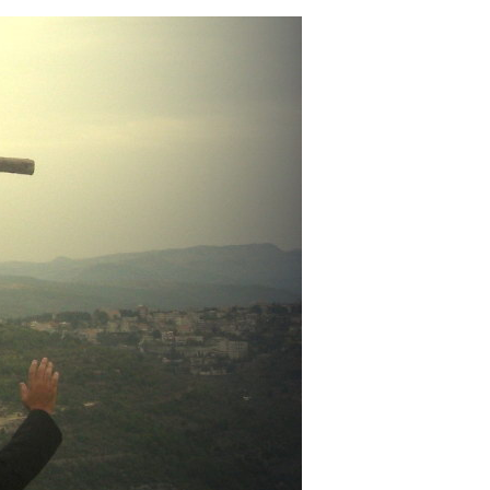
خطي
لى
لمحتوى