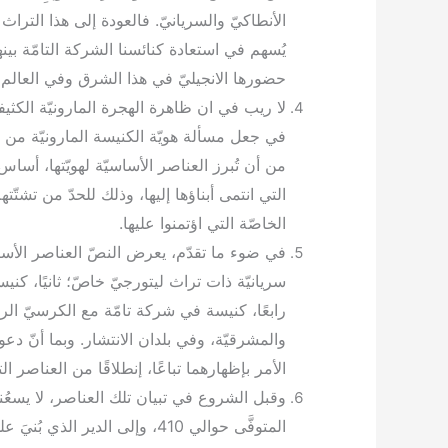
الأنطاكيّ والسريانيّ. فالعودة إلى هذا التراث
حضورها الانجيليّ في هذا الشرق وفي العالم، أ
لا ريب في ان ظاهرة الهجرة المارونيّة الكثي
في جعل مسألة هويّة الكنيسة المارونيّة من الأو
من أن تُبرز العناصر الأساسيّة لهويّتها، أسا
التي انتمى أبناؤها إليها، وذلك للحدّ من تشتّ
الخاصّة التي اؤتمنوا عليها.
في ضوء ما تقدّم، يعرض النصّ العناصر الأساسيّة ل
سريانيّة ذات تراث ليتورجيّ خاصّ؛ ثانيًا، كنيس
رابعًا، كنيسة في شركة تامّة مع الكرسيّ الرسو
والمشرقيّة، وفي بلدان الانتشار. وبما أنّ دعو
الأمر بإظهارهما تباعًا، إنطلاقًا من العناصر الت
وقبل الشروع في تبيان تلك العناصر، لا يسعُنا 