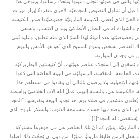
تها والتي في ضوئها تنجلي دعوتُها وتتحدّد رسالتُها. ويتوخّى هذا
ا قبل أن تتناول النصوص المجمعيّة الأخرى منفردةً إبراز ميزات
اث الحيّ الذي يُعطي الكنيسة المارونيّة خصوصيّتها ضمن الكنيسة
الشهادة له في النطاق الأنطاكيّ وبلدان الانتشار. وتسعى
بخصوصيّتها هذه أمينةً لهذا السرّ الذي منه تنطلق، وعليه تُبنى
تلك العناصر بشخص يسوع المسيح الذي “هو هو بالأمس واليوم
م يَسعَون إلى استجلاء عناصر هويّتهم، أنّ كنيستهم البطريركيّة
الجامعة، المقدّسة، الرسوليّة، في البيئة الخاصّة التي دُعوا
يَمهم الإنجيلية. ولا يرضون بالتالي أن ينقادوا في مسعاهم هذا
تة. فالكنيسة هي، بالنسبة إليهم، عملُ الله الآب الخلاصيّ بواسطة
ُعلنون منشدين في صلاة يوم أحد تجديد البيعة وتقديسها: “المجد
للابن الذي وضع فيها جسده لمسامحة الذنوب؛ والشكر للروح الذي
يُستقصى؛ له المجد”[1].
المارونيّة، يتبيّن كم أنّ تلك العناصر هي في جوهرها مشترَكة
 بفعل الزمن طابعًا مارونيًّا مميّزًا، من دون ان يَحجُبَ ذلك أصلها