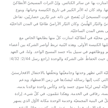
ّة، امتازت بها عن سائر الكنائس. وإنّ التراث المسيحيّ الأنطاكيّ
ها. وقد كان له الأثر الكبير في تاريخ الكنيسة وحياتها، وبنوع
هوت المسيحيّ أن يُفصح عن ذاته عبر تيّارين حضاريّين، تفاعل
ّ والتيّار الهلّينيّ. وكان التيّار الآراميّ طاغيًا في المدن الداخليّة
لى بعض المدن الساحليّة.
ئس محليّة في أنطاكيّة امتازت كلّ منها بطابعها الخاص مع
يها الكنيسة الأولى. وهذه البُنية تربط أواصر الشركة بين أعضاء
هم ووظائفهم في سبيل بناء جسد المسيح الواحد. ولنا، في العهد
الجديد، شواهد عديدة على قيامها وأهميّتها من حيث الحفاظُ على الشركة والوحدة (راجع رسل 2/44؛ 4/32؛
 التي تظهر وحدتها وجامعيَّتها وتحقِّقها بالاحتفال الافخارستيّ.
التي كتب إليها رسائله ليشدّدها في زمن الاضطهاد ويدعم
. فإنّه ليس لربّنا سوى جسد واحد وكأس واحدة توحّدنا بدمه،
ة، رفاقي في الخدمة. وهكذا تتمّمون، في كلّ شيء، إرادة
يحتلّ في البنية المجمعيّة وخدمة الوحدة مكانة الأوّل الذي يسهر
ى صحّة الإيمان فيها، وعلى عيش الشركة من خلال التنوّع