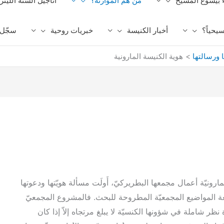
ء بيسوع المسيح
من هم الموارنة؟
أناجيل السنة الليتر
يحياً؟
أخبار الكنيسة
خبريات روحية
سجّل ا
 ورسالتها
هوية الكنيسة المارونية
مارونيّة أعمال مجمعها البطريركيّ، أَولَت مسألة هويّتها ودعوتها
يعة المواضيع المجمعيّة المطروحة للبحث. فالمشروع المجمعيّ
 نظر شاملة في شؤونها الكنسيّة لا يبلغ مرتجاه إلاّ إذا كان