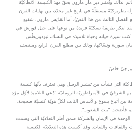
م آنذاك. ويُعتبر دير مار مارون بحقّ مهدَ الكنيسة الأنطاكيّة
ولَه بطريركيّةً مستقلّةً في تاريخ غير محدّد، بين نهايات القرن
 الفصل الثالث من هذا النصّ). أما القدّيس مارون، شفيع
 فقد ابتكر طريقةً نسكيّةً فريدةً من نوعها على جبل قورش في
 كتب سيرة حياته وحياة تلاميذه في النسك، تيودوريطُُس
ير عن رهبان سورية ونسّاكها، وذلك بين مطلع القرن الرابع ومنتصف
تورجيّ خاصّ
طاكيّة التي نشأت من تبشير الرسل وهي تعترف بأنّها كنيسة
الشرقيّ في الأمبراطوريّة الرومانيّة “دُعي التلاميذ لأوّل مرّة
هي الصفة الجامعة بين أتباع يسوع والأساس الثابت لكلّ هويّة كنسيّة صحيحة.
لأمم فأضحت “بنت الشعوب”.
ش الوحدة في الإيمان والشركة ضمن أطر التعدّديّة التي وسمت
الثقافات واللغات. وقد أكسبت هذه التعدّديّة الكنيسة