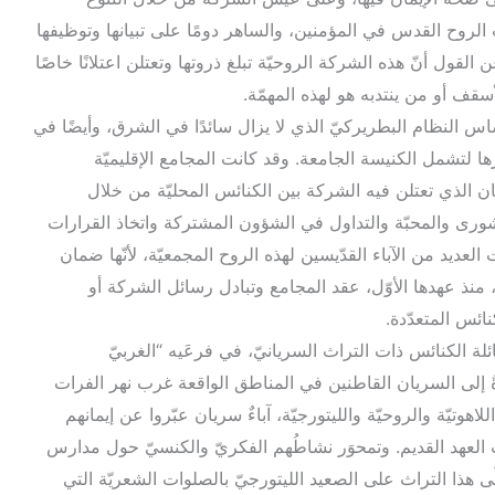
لروح القدس في المؤمنين، والساهر دومًا على تبيانها وتوظيفها
لقول أنّ هذه الشركة الروحيّة تبلغ ذروتها وتعتلن اعتلانًا خاصًا
لأسقف أو من ينتدبه هو لهذه المهمّة.
اس النظام البطريركيّ الذي لا يزال سائدًا في الشرق، وأيضًا في
رها لتشمل الكنيسة الجامعة. وقد كانت المجامع الإقليميّة
ان الذي تعتلن فيه الشركة بين الكنائس المحليّة من خلال
شورى والمحبّة والتداول في الشؤون المشتركة واتخاذ القرارات
 العديد من الآباء القدّيسين لهذه الروح المجمعيّة، لأنّها ضمان
 منذ عهدها الأوّل، عقد المجامع وتبادل رسائل الشركة أو
ائس المتعدّدة.
عائلة الكنائس ذات التراث السريانيّ، في فرعَيه “الغربيّ
ةٌ إلى السريان القاطنين في المناطق الواقعة غرب نهر الفرات
لاهوتيّة والروحيّة والليتورجيّة، آباءٌ سريان عبّروا عن إيمانهم
 العهد القديم. وتمحوَر نشاطُهم الفكريّ والكنسيّ حول مدارس
 تجلّى هذا التراث على الصعيد الليتورجيّ بالصلوات الشعريّة التي