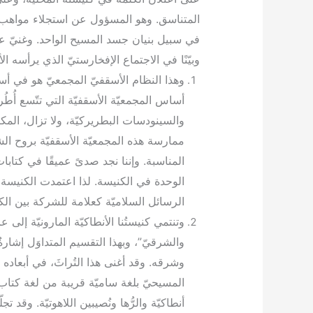
المتناسق. وهو المسؤول عن استجلاء مواهب ا
في سبيل بنيان جسد المسيح الواحد. وغنيّ عن ا
وبيّنًا في الاجتماع الإفخارستيّ الذي يرأسه ا
وهذا النظام الأسقفيّ المجمعيّ هو في أس
أساس المجمعيّة الأسقفيّة التي تتّسع أُطُ
والسينودسات البطريركيّة، ولا تزال، المك
ممارسة هذه المجمعيّة الأسقفيّة بروح ال
المناسبة. وإننا نجد صدىً عميقًا في كتابات
الوحدة في الكنيسة. لذا اعتمدت الكنيسة،
الرسائل السلاميّة كعلامة للشركة بين الكن
وتنتمي كنيستُنا الأنطاكيّة المارونيّة إلى 
والشرقيّ”، وبهذا التقسيم المتداوَل إشار
وشرقه. وقد أغنى هذا التُراثَ، في أبعاده ال
المسيحيّ بلغة ساميّة قريبة من لغة كتاب
أنطاكيّة والرُّها ونُصيبين اللاهوتيّة. وقد