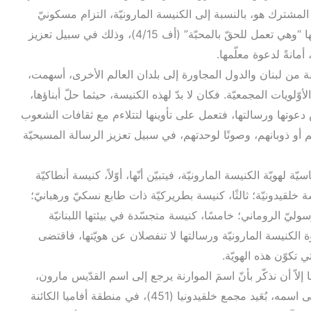
 المشترك هو، بالنسبة إلى الكنيسة المارونيّة، التزام مسكونيّ
يُسهم في استعادة كنائسنا الشركة التامّة بينها “وهي تعمل للحقّ بالمحبّة” (أف 4/15)، وذلك في سبيل تعزيز
مانةً لدعوة معلّمها.
فة من لبنان والدول المجاورة إلى بلدان العالم الأخرى، أسهمت،
ّلويات المجمعيّة. فكان لا بدّ لهذه الكنيسة، حيثما حلّ أبناؤها،
س دعوتها ورسالتها، فتعمل على تأوينها لتتلاءم مع ثقافات الشعوب
تهم أو ذوبانهم، وصونًا لوحدتهم، في سبيل تعزيز الرسالة المسيحيّة
هويّة الكنيسة المارونيّة، فيتبيّن أنّها، أوّلاً، كنيسة أنطاكيّة
ة خلقيدونيّة؛ ثالثًا، كنيسة بطريركيّة ذات طابع نسكيّ ورهبانيّ؛
ليّ الروماني؛ خامسًا، كنيسة متجسّدة في بيئتها اللبنانيّة
ة الكنيسة المارونيّة ورسالتها لا تنفصلان عن هويّتها، فاقتضى
ي تكوّن هذه الهويّة.
إلاّ أن نذكّر بأنّ اسمَ الموارنة يرجع إلى اسم القدّيس مارون،
المتوفَّى حوالي 410، وإلى الدير الذي بُنيَ على اسمه، بُعَيد مجمع خلقيدونيا (451)، في منطقة أفاميا الكائنة