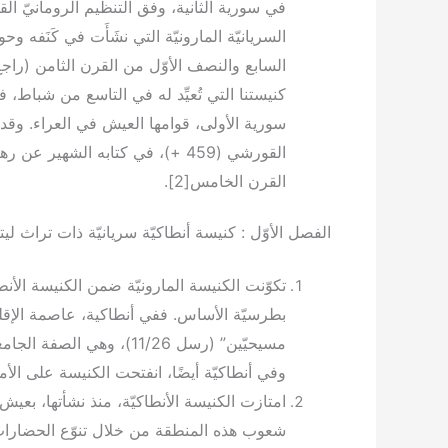
في سورية الثانية، وفق التنظيم الرومانيّ القائ
السريانيّة المارونيّة التي نشَأَت في كَنَفه وح
السابع والنصف الأوّل من القرن الثامن (راجع
كنيستنا التي تُعيِّد له في التاسع من شباط،
سورية الأولى، قوامها العيش في العراء. وقد
القورشي (459 +)، في كتابه الشه
القرن الخامس[2].
الفصل الأوّل : كنيسة أنطاكيّة سريانيّة ذات تراث لي
تكوّنت الكنيسة المارونيّة ضمن الكنيسة الأن
بطرسيّة الأساس. ففي أنطاكية، عاصمة الإقليم 
مسيحيّين” (رسل 11/26)، و
وفي أنطاكيّة أيضًا، انفتحت الكنيسة على ا
امتازت الكنيسة الأنطاكيّة، منذ نشأتها، بعي
شعوب هذه المنطقة من خلال تنوّع الحضارات و