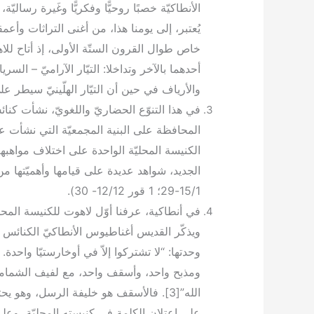
الأنطاكيّة خصبًا روحيًّا وفكريًّا وغَيرة رسالي
يُعتبر، إلى يومنا هذا، من أغنى التراثات وأعمق
خاص طوال القرون الستّة الأولى، إذ أتاح للا
أحدهما بالآخر وتداخلا: التيّار الآراميّ – السرياني
والأرياف في حين أن التيّار الهلّينيّ سيطر ع
في هذا التنوّع الحضاريّ واللغويّ، نشأت كنا
المحافظة على البنية المجمعيّة التي نشأت عل
الكنيسة المحليّة الواحدة على اختلاف مواهب
15/1-29؛ 1 قور 12/12- 30).
في أنطاكية، عرفنا أوّل لاهوت للكنيسة المحليّة
ويذكّر القديس أغناطيوس الأنطاكيّ الكنائس 
وحدتها: “لا تشتركوا إلاّ في أوخارستيّا واحدة
ومذبح واحد، وأسقف واحد، مع لفيف الشمامس
الله”[3]. فالأسقف هو خليفة الرسل، وهو 
على اعتلان الكلمة في كنيسته المحليّة، وعل