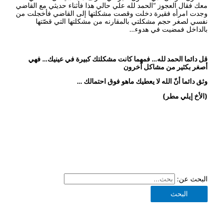
معك فقال العجوز “الحمد لله علي حالي هذا فأثناء حديثي مع القاضي
وجدت امرأه فقيرة دخلت وقصت مشكلتها إلى القاضي فأخجلت من
نفسي لصغر حجم مشكلتي بالمقارنه من مشكلتها التي قصّتها
بالداخل فمضيت في هدوء…
قل دائما الحمد لله… فمهما كانت مشكلتك
كبيرة في عينيك… فهي
أصغر بكثير من مشاكل
آخرون
وثق دائما أنّ الله لا يعطيك ماهو فوق احتمالك …
(الأخ إيلي مطر)
البحث عن: