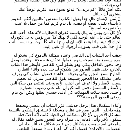
في وجهك…”
لكنّه أصرّ قائلاً: “كم تريد…؟” فدفع يسوع دمه الكريم عوضاً عنك
ليشتري لك حياتك…
إنّ ثمن الإنسان غالٍ جداً يقول الكتاب المقدس “عالمين أنّكم افتديتم
لا بأشياء تفنى، بفضة أو ذهب، بل بدم كريم كما من حمل بلا عيب،
ولا دنس دم لمسيح”
لأنّ كلّ من يؤمن به ينال باسمه غفران الخطايا… لأنّه هكذا أحب الله
العالم حتى بذل ابنه الوحيد لكي لا يهلك كلّ من يؤمن به بل تكون له
الحياة الأبدية. ماذا ينتفع الإنسان لو ربح العالم كلّه وخسر نفسه… أنت
غالٍ جداً على قلب يسوع… أرجوك أن تقبل إليه…
-ذهب أحد الشباب إلى القاضي وعيناه ممتلئة بالدموع كي يشكو له
أمره ويسمع منه نصيحه يقوم بعملها لتخفّف عنه محنته وعندما وصل
وجد عجوز بالداخل يبكي وهو يشكو أمره للقاضي فأنتظر هذا الشاب
بالخارج حتى ينتهي العجوز من شكوته ليدخل بعده وأثناء انتظاره
بالخارج سمع العجوز يبكي بحرقة… فأشتد فضول الشاب كي يعرف
ماهي مشكلة هذا العجوز فسمعه يقول للقاضي منزلي قد تحطّم
بسبب الأمطار ولا أعرف أين أذهب أنا وزوجتي لنختبئ من شدّة البرد
والأمطار المستمرّة فمن الممكن أن أنام على رصيف الشوارع
وأختبئ تحت سلات المهملات كي أدفئ جسدي بظلّها ولكن أين تنام
زوجتي العجوز المريضة؟؟؟
وأثناء استكمال هذا الرجل حديثه… قرّر الشاب أن يمضي ويحتفظ
بهمّه داخله… الذي أصبح في نظره مشكلة لا تستحق الشكوى بالنسبة
لمشاكل الآخرون لأنّ كلّ مشكلته في الحياة كانت أنّه أحبّ فتاة
ستكون لآخر وأثناء ذهابه إلى منزله وجد العجوز يسير خلفه فقال له
سامحني لقد سمعت مشكلتك دون قصد فبكائك قد أثار بداخلي
الفضول… والآن لديّ فضول أكبر كي أعرف ماذا سيفعل القاضي