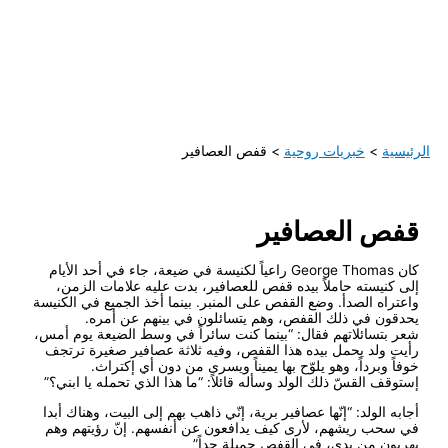
الرئيسية
خبريات روحية
قفص العصافير
قفص العصافير
كان George Thomas راعياً لكنيسة في ضيعة، جاء في أحد الأيام
إلى كنيسته حاملاً بيده قفص للعصافير، بدت عليه علامات الزمن،
واعتراه الصدأ. وضع القفص على المنبر. بينما أخذ الجميع في الكنيسة
يحدقون في ذلك القفص، وهم يتسائلون في بينهم عن أمره.
شعر بتسائلاتهم فقال: “بينما كنت سائراً في وسط الضيعة يوم أمس،
رأيت ولد يحمل بيده هذا القفص، وفيه ثلاثة عصافير صغيرة ترتجف
خوفاً وبرداً، وهو يلوّح بها يميناً ويسرى من دون أي إكتراث.
إستوقف القسّ ذلك الولد وسأله قائلاً: “ما هذا الذي تحمله يا ابني؟”
أجابه الولد: “إنّها عصافير برية، إنّي ذاهب بهم إلى البيت، وهناك أبدا
في سحب ريشهم، لأرى كيف يدافعون عن أنفسهم. إنّ رؤيتهم وهم
يهربون من يدي، في القفص جميلة جداً”