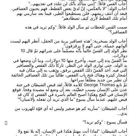
أجاب القس قائلاً: “إنني متأكد بأنّك لن تتلذذ في تعذيبهم…”
أجاب الولد: “لا بالعكس، إنّ لديّ بعض القطط، فهم يحبون العصافير،
فبعد أن أنتف ريشهم، فلن يستطيعوا الطير، فيما بعد سأرمي بهم
أمام تلك القطط لأرى كيف تصطادهم”
صمت القس للحظات ثم سأل الولد قائلاً: “وكم تريد في هذه
العصافير؟”
أجاب الولد بسخرية: “هذه عصافير برية من الحقل، أنظر اليهم ليست
ألوانهم جميلة، حتى أنّهم لا يزقزقون”
نظر الولد إلى القسّ عالماً بأنّه مصمّماً على شرائهم ثمّ قال 10
دولارات.
مدّ القسّ يده إلى جيبه، وأخرج منها 10 دولارات، وما أن وضعها في
يد الولد، حتى توارى الولد عن النظر، تاركاً ذلك القفص والعصافير
التي فيه. أخذ القسّ ذلك القفص برفق، وذهب به إلى مكان فيه
أشجار كيثرة وهناك فتح باب القفص، طالباً من تلك العصافير الخائفة
أن تطير من جديد مطلقاً سراحها.
ثمّ تابع George Thomas كلامه قائلاً، لقد قبض الشيطان في جنة
عدن على الإنسان بسبب خطيّته، بعد أن وضع له مصيدة وفخاً. فوقع
الإنسان في الفخ وهكذا أصبح العالم بأسره في القفص إذ كان قد
قبض عليهم. عندما سأل يسوع “ما الذي تريد أن تفعله بإلانسان؟”
أجاب الشيطان: “سأريه كم هو صغير وليس له أي قوّة للهروب من
يدي…
فسأل يسوع : “وكم تريد؟”
أجاب الشيطان: “لماذا أنت مهتمّ هكذا في الإنسان، إنّه بلا نفع ولا
قيمة، فإنه سيبغضك، وينكرك، لن يفهم ولن يقدّر عملك، وسيبصق