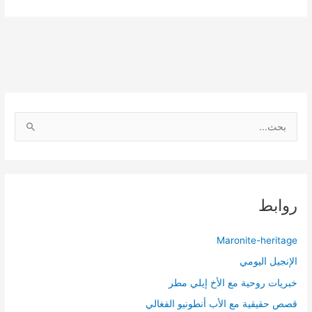
ا
ل
ب
ح
ث
روابط
ع
ن
Maronite-heritage
:
الإنجيل اليومي
خبريات روحية مع الأخ إيلي مطر
قصص حقيقية مع الأب أنطونيو الفغالي