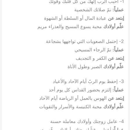
1- أحبب الرب إلهك من كل قلبك وقوتك
عملياً:
نمّ صلاتك الشخصية
إبتعد عن
عبادة المال أو السلطة أو الشهوة
علّم أولادك
محبة يسوع المسيح والعذراء مريم
2- إحتمل الصعوبات التي تواجهها بشجاعة
عملياً:
نمّ الرجاء المسيحي
إبتعد عن
الكفر و التجديف
علّم أولادك
الصبر وطول الأناة
3- إحفظ يوم الربّ أيام الآحاد والأعياد
عملياً:
إلتزم بحضور القداس كل يوم أحد
إبتعد عن
الهوس بالعمل أو الرياضة أيام الآحاد
علّم أولادك
محبة الكنيسة والأسرار والتقويات
4- عامل زوجتك وأولادك معاملة حسنة
عملياً:
أعطي وقتاً لزوجتك وأولادك ورفّه معهم