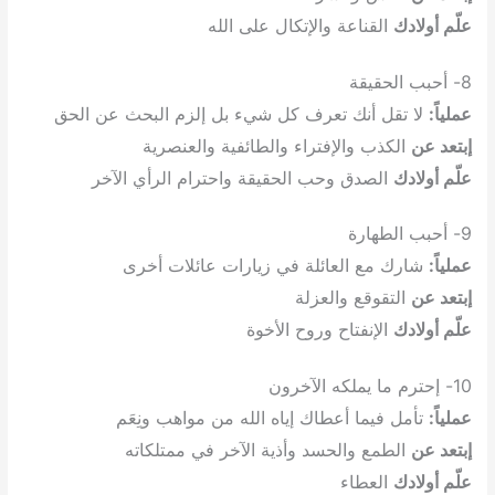
علّم أولادك
القناعة والإتكال على الله
8- أحبب الحقيقة
عملياً:
لا تقل أنك تعرف كل شيء بل إلزم البحث عن الحق
إبتعد عن
الكذب والإفتراء والطائفية والعنصرية
علّم أولادك
الصدق وحب الحقيقة واحترام الرأي الآخر
9- أحبب الطهارة
عملياً:
شارك مع العائلة في زيارات عائلات أخرى
إبتعد عن
التقوقع والعزلة
علّم أولادك
الإنفتاح وروح الأخوة
10- إحترم ما يملكه الآخرون
عملياً:
تأمل فيما أعطاك إياه الله من مواهب ونِعَم
إبتعد عن
الطمع والحسد وأذية الآخر في ممتلكاته
علّم أولادك
العطاء