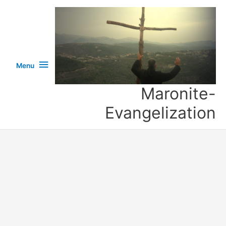
خطي
لى
لمحتوى
Menu
Menu
Maronite-
Evangelization