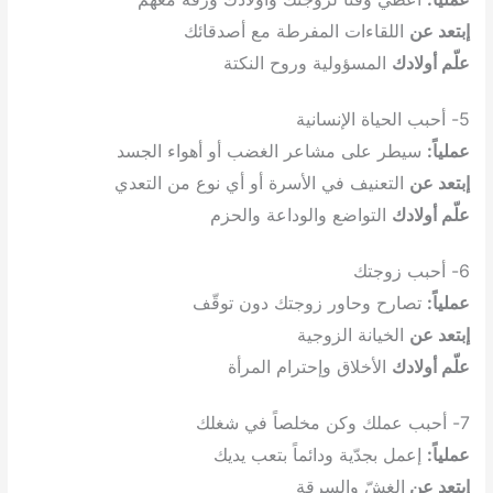
إبتعد عن
اللقاءات المفرطة مع أصدقائك
علّم أولادك
المسؤولية وروح النكتة
5- أحبب الحياة الإنسانية
عملياً:
سيطر على مشاعر الغضب أو أهواء الجسد
إبتعد عن
التعنيف في الأسرة أو أي نوع من التعدي
علّم أولادك
التواضع والوداعة والحزم
6- أحبب زوجتك
عملياً:
تصارح وحاور زوجتك دون توقّف
إبتعد عن
الخيانة الزوجية
علّم أولادك
الأخلاق وإحترام المرأة
7- أحبب عملك وكن مخلصاً في شغلك
عملياً:
إعمل بجدّية ودائماً بتعب يديك
إبتعد عن
الغشّ والسرقة