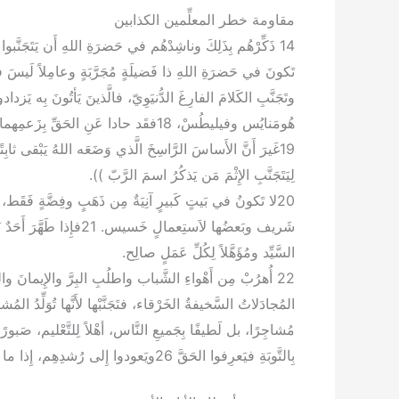
مقاومة خطر المعلِّمين الكذابين
هُومَنايُس وفيليطُسْ، 18فقَد حادا عَنِ الحَقِّ بِزَعمِهما أَنَّ القِيامَةَ قد حَدَثَت، وهَدَما إِيمانَ بَعضِ النَّاس.
19غَيرَ أَنَّ الأَساسَ الرَّاسِخَ الَّذي وَضَعَه اللهُ يَبْقى ثابِت
لِيَتَجَنَّبِ الإِثْمَ مَن يَذكُرُ اسمَ الرَّبّ )).
20لا تَكونُ في بَيتٍ كَبيرٍ آنِيَةٌ مِن ذَهَبٍ وفِضَّةٍ فَق
شَريف وبَعضُها لاَستِعمالٍ
السَّيِّد ومُؤَهَّلاً لِكُلِّ عَمَلٍ صالِح.
بِالتَّوبَةِ فيَعرِفوا الحَقَّ 26ويَعودوا إِلى رُشدِهِم، إِذا ما أَفلَتوا مِن فَخِّ إِبليسَ الَّذي اعتَقَلَهم لِيَجعَلَهم رَهْنَ مَشيئَتِه.