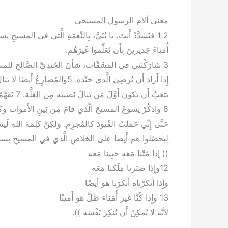
معنى آلام الرسول المسيحي
أُمَناءَ جَديرينَ بِأَن يُعَلِّموا غَيرَهُم.
يَتعَبُ أَن يَكونَ أَوَّلَ مَن يَنالُ نَصيبَه مِنَ الغَلَّة. 7 تَفَهَّمْ ما أَقول، والرَّبُّ يَجعَلُكَ تُدرِكُ ذلِكَ كُلَّه.
لِيَحصُلوا هم أَيضا على الخَلاصِ الَّذي في المسيحِ يسوع وما إِلَيه مِنَ المَجْد
(( إِذا مُتْنا مَعَه حَيِينا مَعَه
12وإِذا صَبَرنا مَلَكنا مَعَه
وإِذا أَنكَرْناه أَنكَرَنا هو أَيضًا
13 وإِذا كُنَّا غَيرَ أُمَناء ظَلَّ هو أَمينًا
لأَنَّه لا يُمكِنُ أَن يُنكِرَ نَفْسَه )).