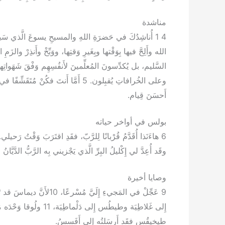
مناشدة
وعلى الخُرافاتِ يُقبِلون. 5 أَمَّا أَنتَ ف
أَحسَنَ قِيام.
بولس في أواخر حياته
وقَد أُعِدَّ لي إِكْليلُ البِرِّ الَّذي يَجْزيني بِه الرَّبُّ الدَّ
وصايا أخيرة
9 عَجِّلْ في المَجيءِ إِلَي
إِلى غَلاطِيَة وطيطُس إِ
طيخيقُس فقَد أَرسَلتُه إِلى أَفَسسُ.