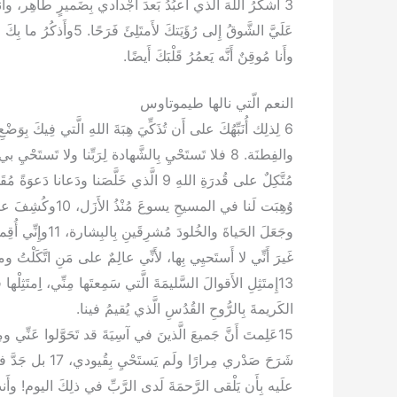
عَلَيَّ الشَّوقُ إِلى رُؤَيَ
وأَنا مُوقِنٌ أَنَّه يَعمُرُ قَلْبَكَ أَيضًا.
النعم الّتي نالها طيموتاوس
والفِطنَة. 8 فلا تَستَحْيِ بِالشَّهادة لِرَبِّنا ولا 
مُتَّكِلٌ على قُدرَةِ اللهِ 9 الَّذي خَلَّصَنا و
وُهِبَت لَنا في ال
غَيرَ أَنِّي لا أَستَحيِي بِها، لأَنِّي عالِمٌ على مَنِ اتَّكَلْتُ 
الكَريمةَ بِالرُّوحِ القُدُسِ الَّذي يُقيمُ فينا.
علَيه بِأَن يَلْقى الرَّحمَةَ لَدى الرَّبِّ في ذلِكَ اليوم! وأ