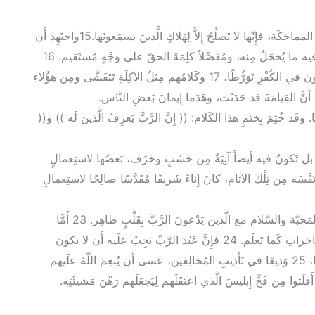
14 ذَكِّرْهُم بِذَلِكَ وناشِدْهُم في حَضرَةِ اللهِ أَن يَتَجَنَّبوا المماحَكَة، فإِنَّها لا تَصلُحُ إِلاَّ لِهَلاكِ الَّذينَ يَسمَعونَها.15واجتَهِدْ أَن
تَكونَ في حَضرَةِ اللهِ ذا فَضيلَةٍ مُجَرَّبَةٍ وعامِلاً لَيسَ فيه ما يُخجَلُ مِنه، ومُفَصِّلاً كَلِمَةَ الحقّ على وَجْهٍ مُستَقيم. 16
وتَجَنَّبِ الكَلامَ الفارِغَ الدُّنيَوِيّ، فالَّذينَ يَأتُونَ بِه يَزدادونَ في الكُفْرِ تَوَرُّطًا، 17 وكَلامُهم مِثلُ الآكِلَةِ تَتَفَشَّى ومِن هؤُلاءِ
ًا. وقَد خُتِمَ بِختْمِ هذا الكَلام: (( إِنَّ الرَّبَّ يَعرِفُ الَّذينَ لَه )) و((
َط، بل تَكونُ فيه أَيضاً آنِيَةٌ مِن خَشَبٍ وخَزَف، بَعضُها لاستِعمالٍ
 خَسيس. 21فإِذا طَهَّرَ أَحَدٌ نَفْسَه مِن تِلْكَ الآثام، كانَ إِناءً شَريفًا مُقَدَّسًا صالِحًا لاستِعمالِ
22 أُهرُبْ مِن أَهْواءِ الشَّباب واطلُبِ البِرَّ والإِيمانَ والمَحبَّةَ والسَّلام مع الَّذين يَدْعونَ الرَّبَّ بِقَلْبٍ طاهِر. 23 أَمَّا
المُجادَلاتُ السَّخيفةُ الخَرْقاء، فتَجَنَّبْها لأَنَّها تُوَلِّدُ المُشاجَراتِ كَما تَعلَم. 24 فإِنَّ عَبْدَ الرَّبِّ يَجِبُ علَيه أَن لا يَكونَ
مُشاجِرًا، بل لَطيفًا بِجَميعِ النَّاس، أهْلاً لِلتَّعْليم، صَبورًا، 25 وَديعًا في تَأديبِ المُخالِفين، عَسى أَن يُنعِمَ اللّهُ علَيهم