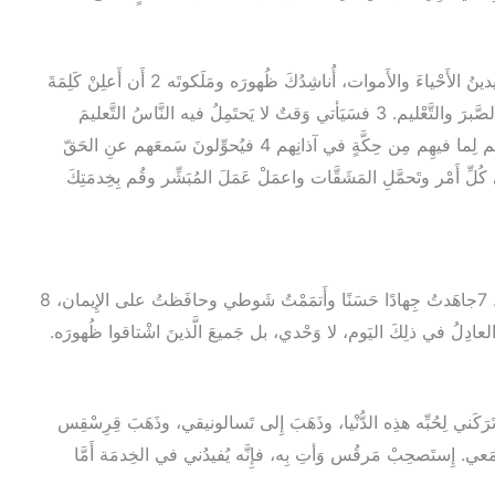
4 1 أُناشِدُكَ في حَضرَةِ اللهِ والمسيحِ يسوعَ الَّذي سَيدينُ الأَحْياءَ والأَموات، أُناشِدُكَ ظُهورَه ومَلَكوتَه 2 أَن أَعلِنْ كَلِمَةَ
الله وأَلِحَّ فيها بِوَقْتها وبِغَيرِ وَقتِها، ووَبِّخْ وأَنذِرْ والزَمِ الصَّبرَ والتَّعْليم. 3 فسَيَأتي وَقتٌ لا يَحتَمِلُ فيه النَّاسُ التَّعليمَ
السَّليم، بل يُكدِّسونَ المُعلِّمينَ لأَنفُسِهِم وَفْقَ شَهَواتِهم لِما فيهِم مِن حِكَّةٍ في آذانِهم 4 فيُحوِّلونَ سَمعَهم عنِ الحَقّ
كُنْ مُتَقَشِّفًا في كُلِّ أَمْر وتَحمَّلِ المَشَقَّات واعمَلْ عَمَلَ المُبَشِّر وقُم بِخِدمَتِكَ
6 هاءَنَذا أُقَدَّمُ قُرْبانًا لِلرَّبّ، فقَدِ اقتَرَبَ وَقْتُ رَحيلي. 7جاهَدتُ جِهادًا حَسَنًا وأَتمَمْتُ شَوطي وحافَظتُ على الإِيمان، 8
يَّانُ العادِلُ في ذلِكَ اليَوم، لا وَحْدي، بل جَميعَ الَّذينَ اشْتاقوا ظُهورَه.
َّ مُسْرعًا، 10لأَنَّ ديماسَ قد تَرَكَني لِحُبِّه هذِه الدُّنْيا، وذَهَبَ إِلى تَسالونيقي، وذَهَبَ قِرِسْقِس
لى دَلْماطِيَة، 11 ولُوقا وَحْدَه مَعي. إِستَصحِبْ مَرقُس وَأتِ بِه، فإِنَّه يُفيدُني في الخِدمَة أَمَّا