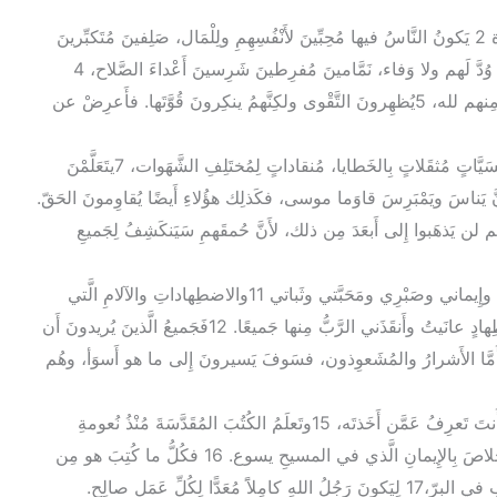
3 1 واعلَمْ أَنَّه سَتَأتي في الأَيَّام الأَخيرَة أَزمِنَةٌ عَسيرَة 2 يَكونُ النَّاسُ فيها مُحِبِّينَ لأَنْفُسِهِمِ ولِلْمَال، صَلِفينَ مُتَكبِّرينَ
شَتَّامين، عاصينَ لِوالديهم ناكِري الجَميلِ فُجَّارًا، 3 لا وُدَّ لَهم ولا وَفاء، نَمَّامينَ مُفرِطينَ شَرِسينَ أَعْداءَ الصَّلاح، 4
خوَّانينَ مُتَهَوِّرين، أَعمَتهُمُ الكَبرِياء، مُحبِّينَ لِلَّذَّةِ أَكثَرَ مِنهم لله، 5يُظهِرونَ التَّقْوى ولكِنَّهمُ ينكِرونَ قُوَّتَها. فأَعرِضْ عن
6 فمِنهُم أُولئِكَ الَّذينَ يَتَسلَّلونَ إِلى البُيوت ويَفتِنونَ نُسَيَّاتٍ مُثقَلاتٍ بِالخَطايا، مُنقاداتٍ لِمُختَلِفِ الشَّهَوات، 7يتَعَلَّمْنَ
ستَطعنَ البُلوغَ إِلى مَعرِفَةِ الحَقّ. 8وكَما أَنَّ يَناسَ ويَمْبَرِسَ قاوَما موسى، فكَذلِك هؤُلاءِ أَيضًا يُقاوِمونَ الحَقّ.
هنُهم فاسِد غَيرُ صالِحينَ لِلإِيمان، 9 ولكِنَّهم لن يَذهَبوا إِلى أَبعَدَ مِن ذلك، لأَنَّ حُمقَهمِ سَيَنكَشِفُ لِجَميعِ
10 أَمَّا أَنتَ فقَد تَبِعتَني في تَعْليمي وسِيرَتي وقَصْدي وإِيماني وصَبْرِي ومَحَبَّتي وثَباتي 11والاضطِهاداتِ والآلامِ الَّتي
أَصابَتْني في أَنطاكِيةَ وأَيقونِيةَ ولُسْتَرَة. وكَم مِنِ اضطِهادٍ عانَيتُ وأَنقَذَني الرَّبُّ مِنها جَميعًا. 12فَجَميعُ الَّذينَ يُريدونَ أَن
َحيَوا حَياةَ التَّقْوى في المسيحِ يسوعَ يُضطَهَدون. 13أَمَّا الأَشرارُ والمُشَعوِذون، فسَوفَ يَسيرونَ إِلى ما هو أَسوَأ، وهُم
14فاثبُتْ أَنتَ على ما تَعَلَّمتَه كُنتَ مِنْه على يَقين. فأَنتَ تَعرِفُ عَمَّن أَخَذتَه، 15وتَعلَمُ الكُتُبَ المُقَدَّسَةَ مُنْذُ نُعومةِ
أَظْفارِكَ، فهي قادِرةٌ على أَن تَجعَلَكَ حَكيمًا فتَبلُغَ الخَلاصَ بِالإِيمانِ الَّذي في المسيحِ يسوع. 16 فكُلُّ ما كُتِبَ هو مِن
ًا لِكُلِّ عَمَلٍ صالِح.