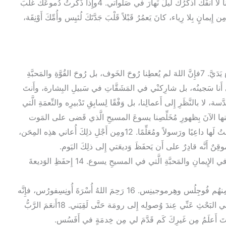
3 أَشكُرُ اللهَ الَّذي أَعبُدُ بَعدَ أَجْدادي بِضَميرٍ طاهِر، وأَنا لا أَنفَكُّ أَذكُرُكَ لَيلَ نَهارَ في صَلَواتي. 4وإِذا ذَكَرتُ دُموعَكَ غَلَبَ
تكَ لأَمتَلِئَ فَرَحًا. 5وأَذكُرُ ما بِكَ مِن إِيمانٍ بِلا رِياء، كانَ يَعمُرُ قَبْلاً قَلْبَ جَدَّتَكَ لُئيِس وأُمِّكَ أَوْنِقَة،
6 لِذلِك أُنَبِّهُكَ على أَن تُذَكِّيَ هِبَةَ اللهِ الَّتي فِيكَ بِوَضْعِ يَدَيَّ. 7فإِنَّ اللهَ لم يُعطِنا رُوحَ الخَوف، بل رُوحَ القُوَّةِ والمَحبَّةِ
تَستَحْيِ بي أَنا سَجينُه، بل شارِكنْي في المَشَقَّاتِ في سَبيلِ البِشارة، وأَنتَ
دَعانا دَعوَةً مُقَدَّسة، لا بالنَّظَرِ إِلى أَعمالِنا، بل وَفْقًا لِسابِقِ تَدْبيرِه والنِّعمَةِ الَّتي
مسيحِ يسوعَ مُنْذُ الأَزَل، 10وكُشِفَ عنها الآنَ بِظهورِ مُخَلِّصِنا يسوعَ المسيحِ الَّذي قَضى على المَوت
وجَعَلَ الحَياةَ والخُلودَ مُشرِقَينِ بِالبِشارة، 11وإِنِّي أُقِمتُ لَها داعِيًا ورَسولاً ومُعَلِّمًا. 12ومِن أَجْلِ ذلِكَ أُعاني هذِه المِحَن،
وموقِنٌ أَنَّه قادِرٌ على أَن يَحفَظَ وَديعَتي إِلى ذلِكَ اليَوم.
13إِمتَثِلِ الأَقوالَ السَّليمَةَ الَّتي سَمِعتَها مِنِّي، اِِمتَثِلْها في الإِيمانِ والمَحبَّةِ الَّتي في المسيحِ يسوع. 14 إِحفَظِ الوَديعةَ
15عَلِمتَ أَنَّ جَميعَ الَّذينَ في آسِيَةَ قد تَحَوَّلوا عَنِّي ومِنهُم فُوجِلُس وهِرموجينِس. 16 رَحِمَ اللهُ أُسْرَةَ أُونِسِفورُس، فإِنَّه
شَرَحَ صَدْري مِرارًا ولَم يَستَحْيِ بِقُيودي، 17 بل جَدَّ في البَحْثِ عَنِّي عِندَ وُصولِه إِلى رومَة حَتَّى لَقِيَني. 18أَنعَمَ الرَّبُّ
َنتَ أَعلَمُ مِن غَيرِكَ كَم قَدَّمَ لي مِن خِدمَةٍ في أَفَسُس.