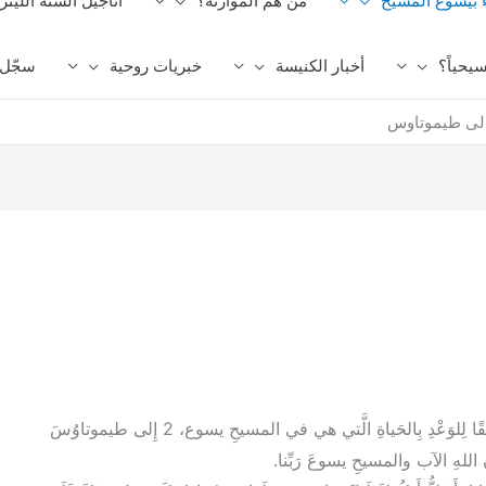
ء بيسوع المسيح
من هم الموارنة؟
أناجيل السنة الليتر
يحياً؟
أخبار الكنيسة
خبريات روحية
سجّل ا
 الى طيموتاوس
1 1 مِن بولَُسِ رَسولِ المسيحِ يسوعَ بِمَشيئَةِ الله، وَفْقًا لِلوَعْدِ بِالحَياةِ الَّتي هي في المسيحِ يسوع، 2 إِلى طيموتاوُسَ
ُنِ اللهِ الآب والمسيحِ يسوعَ رَبِّنا.