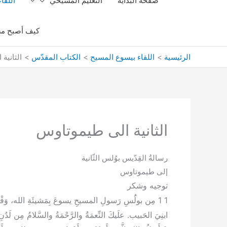
صفحة البداية
التعليم المسيحي
اللقا
كيف أصبح مس
الرئيسية
اللقاء بيسوع المسيح
الكتاب المقدّس
الثانية
الثانية الى طيموتاوس
رسالةُ القِدّيس بوُلس الثّانية
إلى طيموتاوس
توجيه وشكر
ابنِيَ الحَبيب. علَيكَ النِّعمَةُ والرَّحْمَةُ والسَّلامُ مِن لَد