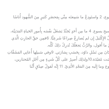
2 1 فتَشَدَّدْ أَنتَ، يا بُنَيَّ، بِالنِّعمَةِ الَّتي في المسيحِ يَسوع، 2 واستَودِعْ ما سَمِعتَه مِنِّي بِمَحضَرِ كَثيرٍ مِنَ الشُّهود أُناسًا
3 شارَكْتَني في المَشَقَّات، شأنَ الجُندِيِّ الصَّالِحِ للمسيحِ يسوع. 4 ما مِن أَحَدٍ يُجَنَّدُ يَشغَلُ نفْسَه بِأُمورِ الحَياةِ المَدَنِيَّة،
إِذا أَرادَ أَن يُرضِيَ الَّذي جَنَّدَه. 5والمُصارِعُ أَيضًا لا يَنالُ الإِكْليلَ إِن لم يُصارِعْ صِراعًا شَرعِيًّا. 6فمِن حَقِّ الحارِثِ الَّذي
8 واذكُرْ يسوعَ المسيحَ الَّذي قامَ مِن بَينِ الأَموات وكانَ مِن نَسْلِ داوُد، بِحَسَبِ بِشارَتي. 9وفي سَبيلِها أُعانِي المَشَقَّاتِ
حَتَّى إِنِّي حَمَلتُ القُيودَ كالمُجرِم. ولكِنَّ كَلِمَةَ اللهِ لَيسَت مُقيّدَة.10ولِذلِك أَصبِرُ على كُلِّ شَيءٍ مِن أَجْلِ المُختارين،
ِ الأَبَدِيّ. 11 إِنَّه لَقولُ صِدْقٍ أَنَّنا