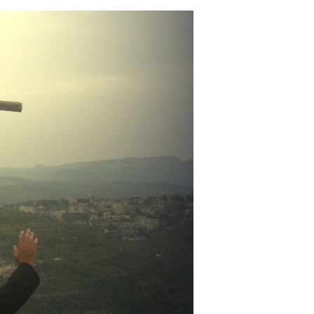
خطي
لى
لمحتوى