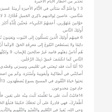
تحذير من أخطار الأيام الأخيرة
أُولئِكَ النَّاس.
دائِمًا ولا يَ
هُم أُناسٌ ذِ
النَّاسِ كَما انكَشَفَ حُمقُ ذَيِنكَ الرَّجُلَين.
ي
خادِعونَ مَخدوعون.
وَحيِ الله، يُفيدُ في التَّعْليمِ والتَّفنْيدِ والتَّقْويمِ والتَّأديبِ في البِرّ،17 لِيَكونَ رَجُلُ اللهِ كامِلاًَ مُعَدّ