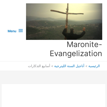
خطي
لى
لمحتوى
Menu
Menu
Maronite-
Evangelization
الرئيسية
أناجيل السنة الليترجية
أسابيع التذكارات