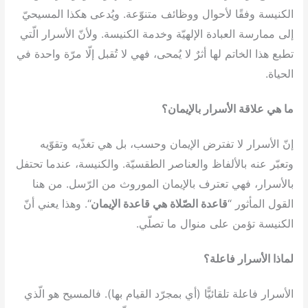
الكنيسة وفقًا لأحوال ووظائف متنوّعة. ويُدعى هكذا المسيحيّ
إلى ممارسة العبادة الإلهيّة وخدمة الكنيسة. ولأنّ الأسرار الّتي
تطبع هذا الخاتم لها أثرٌ لا يُمحى، فهي لا تُقبل إلّا مرّة واحدة في
الحياة.
ما هي علاقة الأسرار بالإيمان؟
إنّ الأسرار لا تفترض الإيمان وحسب، بل هي تغذّيه وتقوّيه
وتعبّر عنه بالألفاظ والعناصر الطقسيّة. والكنيسة، عندما تحتفل
بالأسرار، فهي تعترف بالإيمان الموروث من الرّسل. من هنا
القول المأثور “
قاعدة الصّلاة هي قاعدة الإيمان
“. وهذا يعني أنّ
الكنيسة تؤمن على منوال ما تصلّي.
لماذا الأسرار فاعلة؟
الأسرار فاعلة تلقائيًّا (أي بمجرّد القيام بها). فالمسيح هو الّذي