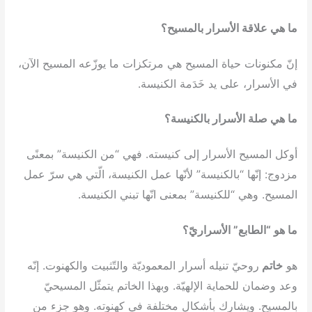
ما هي علاقة الأسرار بالمسيح؟
إنّ مكنونات حياة المسيح هي مرتكزات ما يوزّعه المسيح الآن،
في الأسرار، على يد خَدَمة الكنيسة.
ما هي صلة الأسرار بالكنيسة؟
أوكل المسيح الأسرار إلى كنيسته. فهي “من الكنيسة” بمعنًى
مزدوج: إنّها “بالكنيسة” لأنّها عمل الكنيسة، الّتي هي سرّ عمل
المسيح. وهي “للكنيسة” بمعنى انّها تبني الكنيسة.
ما هو “الطابع” الأسراريّ؟
هو
خاتم
روحيّ تنيله أسرار المعموديّة والتّثبيت والكهنوت. إنّه
وعد وضمان للحماية الإلهيّة. وبهذا الخاتم يتمثّل المسيحيّ
بالمسيح. ويشارك بأشكال مختلفة في كهنوته. وهو جزء من