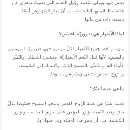
يعمل فيها ويولي النّعمة ويُنيل النّعمة الّتي تعنيها، بمعزل عن
قداسة القائم بها الشّخصيّة. بيد أنّ ثمار السّرّ رهن أيضًا
باستعدادات مَن ينالها.
لماذا الأسرار هي ضروريّة للخلاص؟
وإن لم تُعطَ جميع الأسرار لكلّ مؤمن، فهي ضروريّة للمؤمنين
بالمسيح، لأنّها تُنيل النّعم الأسراريّة، ومغفرة الخطايا، والتّبنّي
كأبناء لله، والتّمثّل بالمسيح الرّبّ، والانتماء إلى الكنيسة.
والرّوح القدس يشفي ويغيّر مَن يقبلوها.
ما هي نعمة السّرّ؟
نعمة السّرّ هي نعمة الرّوح القدس يمنحها المسيح خصّيصًا لكلّ
سرّ. وهذه النّعمة تؤازر المؤمن على طريق القداسة. وتؤازر
الكنيسة على أن تنمو في المحبّة وفي شهادتها.