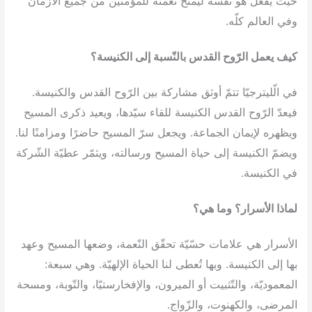
حيث يفعل هو نفسه ليمنح نعمته للمؤمنين من جميع الأزمان
وفي العالم كلّه.
كيف يعمل الرّوح القدس بالنّسبة إلى الكنيسة؟
في الّليترجيّا تتمّ أوثق مشاركة بين الرّوح القدس والكنيسة.
فيعدّ الرّوح القدس الكنيسة للقاء سيّدها، ويعيد ذكرى المسيح
ويظهره لإيمان الجماعة. ويجعل سرّ المسيح حاضرًا ومزامنًا لنا.
ويضمّ الكنيسة إلى حياة المسيح ورسالته، ويثمّر عطيّة الشّركة
في الكنيسة.
لماذا الأسرار؟ وما هي؟
الأسرار هي علامات حسّيّة تحقّق النّعمة، وضعها المسيح وعهد
بها إلى الكنيسة. وبها تُعطى لنا الحياة الإلهيّة. وهي سبعة:
المعموديّة، والتّثبيت أو الميرون، والإفخارستيّا، والتّوبة، ومسحة
المرضى، والكهنوت، والزّواج.