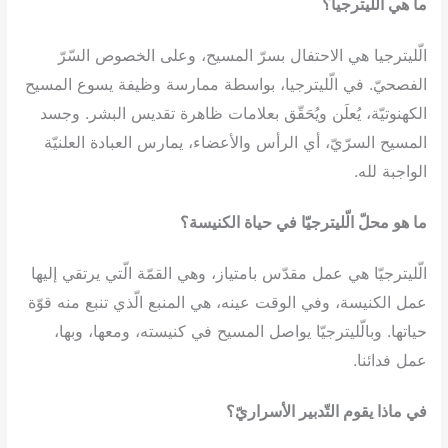
ما هي الّليترجيا؟
الّليترجيا هي الاحتفال بسرّ المسيح، وعلى الخصوص السّرّ
الفصحيّ. في الّليترجيا، بواسطة ممارسة وظيفة يسوع المسيح
الكهنوتيّة، يُعلَن ويُحَقّق بعلامات ظاهرة تقديس البشر. وجسد
المسيح السرّيّ، أي الرأس والأعضاء، يمارس العبادة العلنيّة
الواجبة لله.
ما هو محلّ الّليترجيّا في حياة الكنيسة؟
الّليترجيّا هي عمل مقدّس بامتياز، وهي القمّة الّتي يرتقي إليها
عمل الكنيسة، وفي الوقت عينه، هي المنبع الّذي تنبع منه قوّة
حياتها. وبالّليترجيّا يواصل المسيح في كنيسته، ومعها، وبها،
عمل فدائنا.
في ماذا يقوم التّدبير الأسراريّ؟