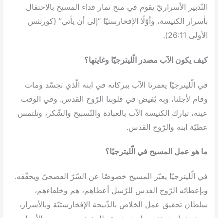
التّدبير الأسراريّ يقوم في منح ثمار فداء المسيح بالاحتفال
بأسرار الكنيسة، وأوّلًا الإفخارستيّا “إلى أن يأتي” (كورنثس
الأولى 26:11).
كيف يكون الآب مصدر الّليترجيّا وغايتها؟
في الّليترجيّا يغمرنا الآب ببركاته في ابنه الّذي تجسّد ومات
وقام لأجلنا، وبه يُفيض في قلوبنا الرّوح القدس. وفي الوقت
عينه، تبارك الكنيسة الآب بالعبادة والتّسبيح والشّكر، وتلتمس
عطيّة ابنه والرّوح القدس.
ما هو عمل المسيح في الّليترجيّا؟
في الّليترجيّا يعبّر المسيح خصوصًا عن السّرّ الفصحيّ ويحقّقه.
وبإعطائه الرّوح القدس للرّسل أعطاهم، هم وخلفاءهم،
سلطان تحقيق عمل الخلاص بالذّبيحة الإفخارستيّة وبالأسرار،