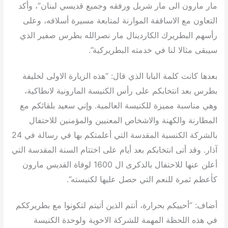
مار مارون الى مار شربل ورفقه وجميع قديسي لبنان”، وأكد
التعاون مع الاساقفة الموارنة لمتابعة مسيرة أسلافه، وعلى
رأسهم البطريرك الكاردينال مار نصرالله بطرس صفير الذي
سيبقى مثالا لنا في خدمته البطريركية”.
بعدها كانت كلمة البابا الذي قال: “هذه الزيارة الاولى لخليفة
بطرس بعد انتخابكم على رأس الكنيسة المارونية لانطاكية،
وهي مناسبة مميزة للكنيسة العالمية. وإني سعيد بلقائكم مع
المطارنة والكهنة والاشخاص المعنيين والمؤمنين للاحتفال
بالشركة الكنسية المقدسة التي أعلمتكم بها في رسالة في 24
آذار. وقد أتى انتخابكم بعد أيام على اختتام السنة المقدسة التي
أعلن عنها للاحتفال بالذكرى ال 1600 لوفاة القديس مارون
كأعظم ثمرة للنعم التي حصل عليها لكنيسته”.
أضاف: “أحييكم بحرارة، أنتم الذين أتيتم لتكونوا مع بطريرككم
في هذه اللحظة المهمة للشركة الاخوية ولوحدة الكنيسة