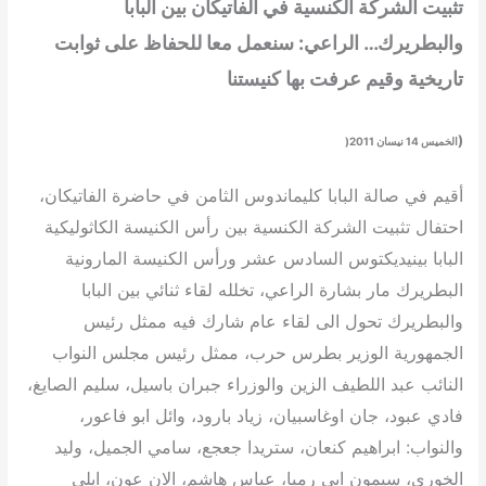
تثبيت الشركة الكنسية في الفاتيكان بين البابا
والبطريرك… الراعي: سنعمل معا للحفاظ على ثوابت
تاريخية وقيم عرفت بها كنيستنا
(
الخميس 14 نيسان 2011(
أقيم في صالة البابا كليماندوس الثامن في حاضرة الفاتيكان،
احتفال تثبيت الشركة الكنسية بين رأس الكنيسة الكاثوليكية
البابا بينيديكتوس السادس عشر ورأس الكنيسة المارونية
البطريرك مار بشارة الراعي، تخلله لقاء ثنائي بين البابا
والبطريرك تحول الى لقاء عام شارك فيه ممثل رئيس
الجمهورية الوزير بطرس حرب، ممثل رئيس مجلس النواب
النائب عبد اللطيف الزين والوزراء جبران باسيل، سليم الصايغ،
فادي عبود، جان اوغاسبيان، زياد بارود، وائل ابو فاعور،
والنواب: ابراهيم كنعان، ستريدا جعجع، سامي الجميل، وليد
الخوري، سيمون ابي رميا، عباس هاشم، الان عون، ايلي