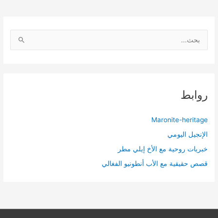
ا
ل
ب
ح
ث
روابط
ع
ن
Maronite-heritage
:
الإنجيل اليومي
خبريات روحية مع الأخ إيلي مطر
قصص حقيقية مع الأب أنطونيو الفغالي