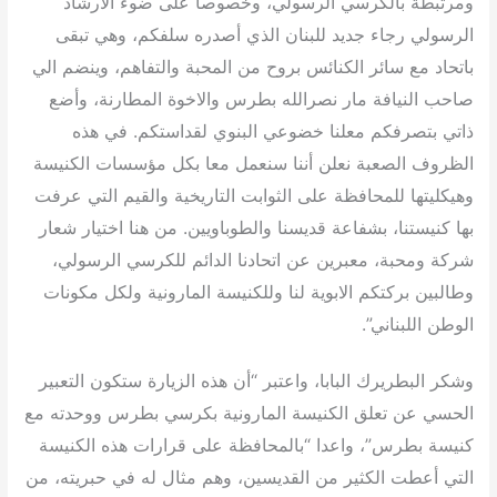
ومرتبطة بالكرسي الرسولي، وخصوصا على ضوء الارشاد
الرسولي رجاء جديد للبنان الذي أصدره سلفكم، وهي تبقى
باتحاد مع سائر الكنائس بروح من المحبة والتفاهم، وينضم الي
صاحب النيافة مار نصرالله بطرس والاخوة المطارنة، وأضع
ذاتي بتصرفكم معلنا خضوعي البنوي لقداستكم. في هذه
الظروف الصعبة نعلن أننا سنعمل معا بكل مؤسسات الكنيسة
وهيكليتها للمحافظة على الثوابت التاريخية والقيم التي عرفت
بها كنيستنا، بشفاعة قديسنا والطوباويين. من هنا اختيار شعار
شركة ومحبة، معبرين عن اتحادنا الدائم للكرسي الرسولي،
وطالبين بركتكم الابوية لنا وللكنيسة المارونية ولكل مكونات
الوطن اللبناني”.
وشكر البطريرك البابا، واعتبر “أن هذه الزيارة ستكون التعبير
الحسي عن تعلق الكنيسة المارونية بكرسي بطرس ووحدته مع
كنيسة بطرس”، واعدا “بالمحافظة على قرارات هذه الكنيسة
التي أعطت الكثير من القديسين، وهم مثال له في حبريته، من