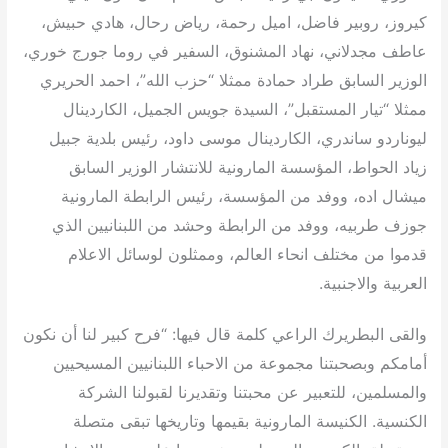
كيروز، روبير فاضل، اميل رحمة، رياض رحال، هادي حبيش،
عاطف مجدلاني، نهاد المشنوق، السفير في روما جورج خوري،
الوزير السابق طراد حمادة ممثلا “حزب الله”، احمد الحريري
ممثلا “تيار المستقبل”، السيدة جويس الجميل، الكاردينال
ليوناردو ساندري، الكاردينال موسى داود، رئيس بلدية جبيل
زياد الحواط، المؤسسة المارونية للانتشار الوزير السابق
ميشال اده، ووفد من المؤسسة، رئيس الرابطة المارونية
جوزف طربيه، ووفد من الرابطة وحشد من اللبنانيين الذي
قدموا من مختلف انحاء العالم، وممثلون لوسائل الاعلام
العربية والاجنبية.
والقى البطريرك الراعي كلمة قال فيها: “فرح كبير لنا أن نكون
أمامكم وبصحبتنا مجموعة من الاحباء اللبنانيين المسيحيين
والمسلمين، للتعبير عن محبتنا وتقديرنا لقبولنا الشركة
الكنسية. الكنيسة المارونية بقيمها وتاريخها تبقى متصلة