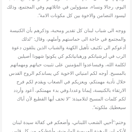
اليوم، رجالا ونساء، مسؤولين في عائلاتهم وفي المجتمع، وذلك
ليسود التضامن والاخوة بين كل مكونات الامة”.
ووجه الى شباب لبنان كل تقدير ومحبة، وذكرهم بأن الكنيسة
والمجتمع في حاجة الى حماستهم وأملهم، وقال: “لذلك
أدعوكم الى تكثيف تأهيل الكهنة والشباب الذين يتلقون دعوة
الرب في أبرشياتكم ورهبانياتكم كي يكونوا شهودا أصيلين
لكلمة الله، وفيساعدوا المؤمنين على تثبيت حياتهم ومهماتهم
بالمسيح. أوجه لكم امنياتي الاخوية كي يساندكم الروح القدس
خلال تأدية مهمتكم، ويعزيكم في الصعاب ويقدم لكم فرح
الارتقاء بالكنيسة، إيمانا وعددا.وفي بدء مهمتكم، أعود وأردد
لكم كلمات المسيح لتلاميذة: “لا تخف أيها القطيع لأن أباك
سيعطيك ملكوته”.
وختم:”أحيي الشعب اللبناني، وأضعكم في كفالة سيدة لبنان
لأنكم ابن الرهبنة المريمية المارونية، وأعطيكم من كل قلبي