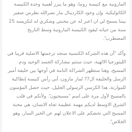
المارونية مع كنيسة روما، وهو ما يبرز أهمية وحدة الكنيسة
الكاثوليكية. وإن وجود الكاردينال مار نصرالله بطرس صفير
بيننا يسمح لي ان اعبر له عن محبتي وشكري له لتكريسه 25
سنة من حياته ليقود الكنيسة المارونية وسط التاريخ
المضطرب”.
وأكد “أن هذه الشركة الكنسية ستجد ترجمتها الاصلية قريبا في
الليتورجيا الالهية، حيث ستتم مشاركة الجسد الوحيد ودم
المسيح، وهنا ستظهر الشراكة التامة في أوجها بين خليفة أمير
الرسل والخليفة ال77 لمار مارون، أبي رأس كنيسة إنطاكية
للموارنة، هذا الكرسي الرسولي الجليل، حيث حصل المؤمنون
بالمسيح لأول مرة على اسم “مسيحيون”. ولأنكم في قلب
الشرق الاوسط لديكم مهمة عظيمة تجاه الانسان، هي محبة
المسيح التي تحضكم على الاعلان لهم عن الخير السار، وهو
الخلاص”.