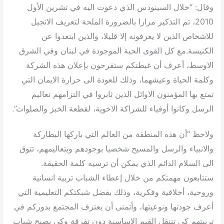
وقال: “خلال السينودس الذي دعوت اليه في تشرين الأول
2010، تم التذكير مرارا بالضرورة الملحة لتعريف الانجيل
للاشخاص الذين لا يعرفونه إلا قليلا، والذين ابتعدوا عن
الكنيسة.مع كل القوى الحية الموجودة في لبنان وفي الشرق
الاوسط، أعرف أن غبطتكم ستفرحون بإعلان هذه الشركة
وكلمة الحياة وعيشهما، وذلك للعودة الى حرارة الايمان التي
تمتع بها المؤمنون الاوائل الذين ثابروا في التزامهم تعاليم
الرسل وكانوا أوفياء للشراكة الاخوية، لقطعة الخبز والصلوات”.
ولاحظ “أن هذه المنطقة من العالم التي باركها البطاركة
والانبياء والرسل والمسيح شخصيا بوجودهم وبتعاليمهم، تتوق
الى السلام الدائم الذي يمكن أن ترسيه كلمة الحقيقة.
ستتابعون مهمتكم من خلال إعطاء الشباب تربية انسانية
وروحية، أخلاقية وفكرية، وذلك بفضل شبكتكم التعليمية التي
أعرف جودتها ونوعيتها، وأتمنى أن يعترف المجتمع بدوركم في
تربيتهم كي تتنقل القيم الاساسية دون تفرقة وكي يصبح شباب